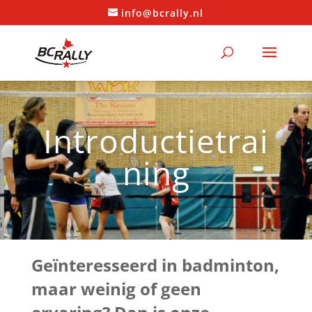
info@bcrally.nl
Introductietrai
ning
Geïnteresseerd in badminton,
maar weinig of geen