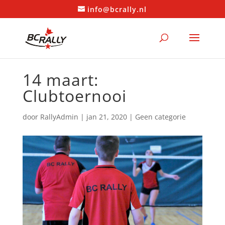
info@bcrally.nl
14 maart:
Clubtoernooi
door
RallyAdmin
|
jan 21, 2020
|
Geen categorie